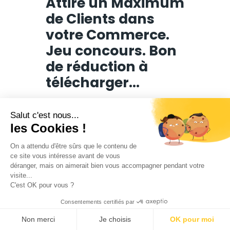
Attire un Maximum
de Clients dans
votre Commerce.
Jeu concours. Bon
de réduction à
télécharger…
Salut c'est nous...
les Cookies !
Offrez Une
On a attendu d'être sûrs que le contenu de
ce site vous intéresse avant de vous
Expérience
déranger, mais on aimerait bien vous accompagner pendant votre
visite...
Unique et
C'est OK pour vous ?
Consentements certifiés par
Inoubliable.
Non merci
Je choisis
OK pour moi