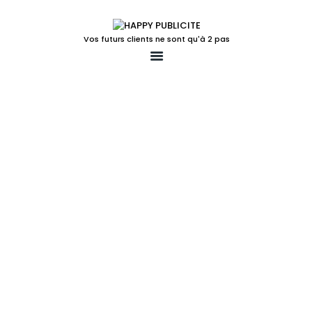
Vos futurs clients ne sont qu'à 2 pas
ACCUEIL
LA SOLUTION POUR
VOTRE POINT DE VENTE
LUDIFICATION
ACTIONS TEMPS FORTS
UN PEU PLUS
LE BLOG
CONTACT