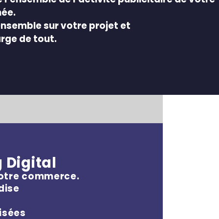
née.
semble sur votre projet et
rge de tout.
 Digital
votre commerce.
dise
isées