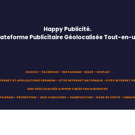
Happy Publicité.
lateforme Publicitaire Géolocalisée Tout-en-u
GOOGLE – FACEBOOK – INSTAGRAM – WAZE – DISPLAY
NTERNET ET APPLICATIONS PREMIUM – SITES INTERNET NATIONAUX -SITES INTERNET P
SMS GÉOLOCALISÉS & HYPER CIBLÉS PAR AUDIENCES
STAGRAM – PROMOTION – JEUX CONCOURS – GAMIFICATION – PAGE DE VENTE – EMAILI