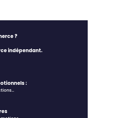
merce ?
rce indépendant.
tionnels :
ctions…
res