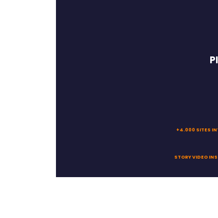
P
+4.000 SITES I
STORY VIDEO IN