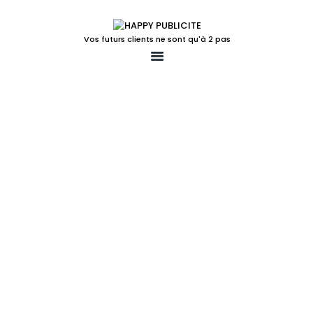
Vos futurs clients ne sont qu'à 2 pas
ACCUEIL
LA SOLUTION POUR
VOTRE POINT DE VENTE
LUDIFICATION
ACTIONS TEMPS FORTS
UN PEU PLUS
LE BLOG
CONTACT