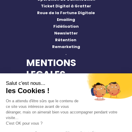
Ticket Digital à Gratter
Roue de la Fortune Digitale
Emailing
Fidélisation
Newsletter
Rétention
Remarketing
.
MENTIONS
LEGALES
Salut c'est nous...
Mentions Légales
les Cookies !
On a attendu d'être sûrs que le contenu de
ce site vous intéresse avant de vous
déranger, mais on aimerait bien vous accompagner pendant votre
visite...
Copyright © 2024 Presença
C'est OK pour vous ?