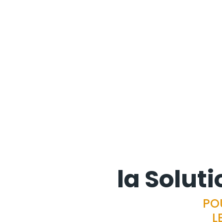
la Soluti
PO
L