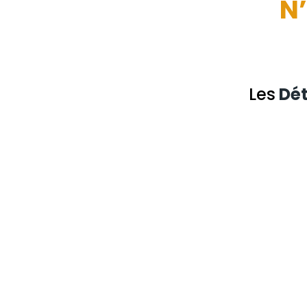
N’
Les
Dét