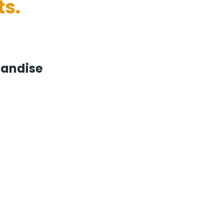
ts.
landise