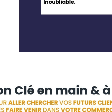
Inoubliable.
on Clé en main & à
UR
ALLER CHERCHER
VOS
FUTURS
CLIE
ES
FAIRE VENIR
DANS
VOTRE COMMER