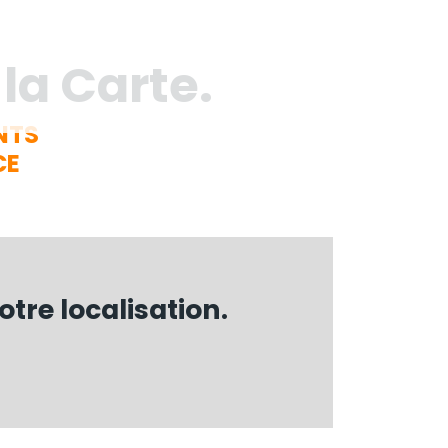
 la Carte.
NTS
CE
otre localisation.