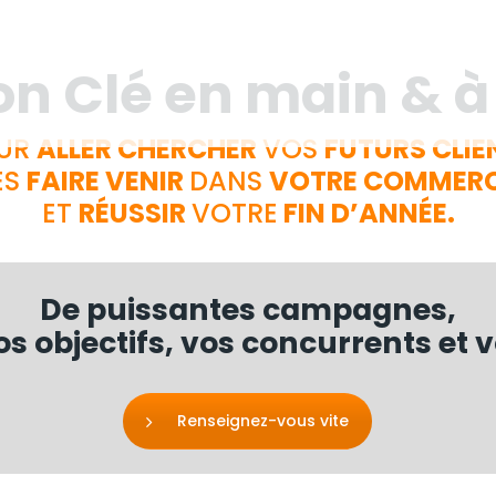
ACCUEIL
on Clé en main & à
LA SOLUTION POUR
VOTRE POINT DE VENTE
UR
ALLER
CHERCHER
VOS
FUTURS
CLIE
ES
FAIRE
VENIR
DANS
VOTRE
COMMER
LUDIFICATION
ET
RÉUSSIR
VOTRE
FIN
D’ANNÉE.
ACTIONS TEMPS FORTS
UN PEU PLUS
De puissantes campagnes,
s objectifs, vos concurrents et v
LE BLOG
CONTACT
Renseignez-vous vite