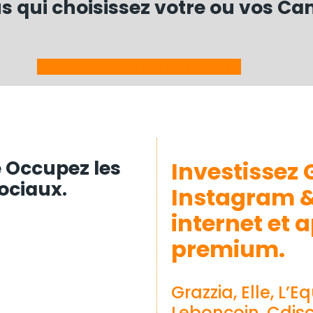
us qui choisissez votre ou vos C
L'idée vous intéresse ? On en parle ?
é Occupez les
Investissez 
ociaux.
Instagram 
internet et 
premium.
Grazzia, Elle, L’
Leboncoin, Cdis