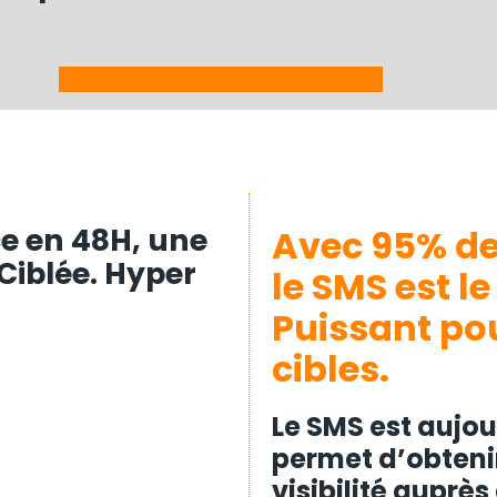
L'idée vous intéresse ? On en parle ?
ce en 48H, une
Avec 95%
de
iblée. Hyper
le SMS est le
Puissant
po
cibles.
Le SMS est aujou
permet d’obten
visibilité auprè