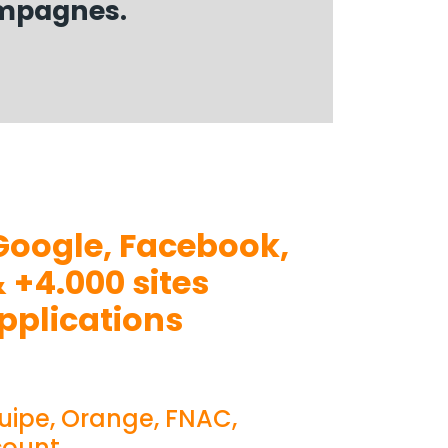
ampagnes.
Google,
Facebook,
&
+4.000 sites
applications
Equipe, Orange, FNAC,
count…