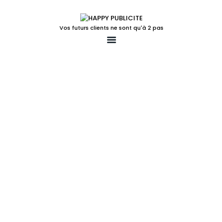
Vos futurs clients ne sont qu'à 2 pas
ACCUEIL
LA SOLUTION POUR
VOTRE POINT DE VENTE
LUDIFICATION
ACTIONS TEMPS FORTS
UN PEU PLUS
LE BLOG
CONTACT