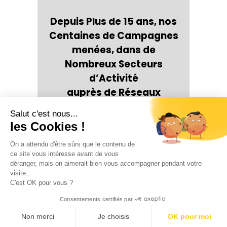
Depuis Plus de 15 ans, nos
Centaines de Campagnes
menées, dans de
Nombreux Secteurs
d’Activité
auprès de Réseaux
Nationaux ou de Points de
Salut c'est nous...
Vente Locaux
les Cookies !
Tourisme, Hôtellerie,
On a attendu d'être sûrs que le contenu de
Restauration, Immobilier,
ce site vous intéresse avant de vous
Crédit, Assurance,
déranger, mais on aimerait bien vous accompagner pendant votre
visite...
Vignobles, Beauté,
C'est OK pour vous ?
Formation…
Consentements certifiés par
Nous ont permis de
Non merci
Je choisis
OK pour moi
Développer un Véritable