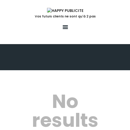
Vos futurs clients ne sont qu'à 2 pas
ACCUEIL
LA SOLUTION POUR
VOTRE POINT DE VENTE
LUDIFICATION
ACTIONS TEMPS FORTS
UN PEU PLUS
LE BLOG
No
CONTACT
results