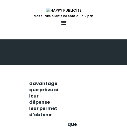
Vos futurs clients ne sont qu'à 2 pas
ACCUEIL
LA SOLUTION POUR
VOTRE POINT DE VENTE
LUDIFICATION
9 français
ACTIONS TEMPS FORTS
sur 10
achète
UN PEU PLUS
davantage
LE BLOG
que prévu si
CONTACT
leur
Près de 90%
dépense
des
leur permet
acheteurs
d’obtenir
déclarent
une
que