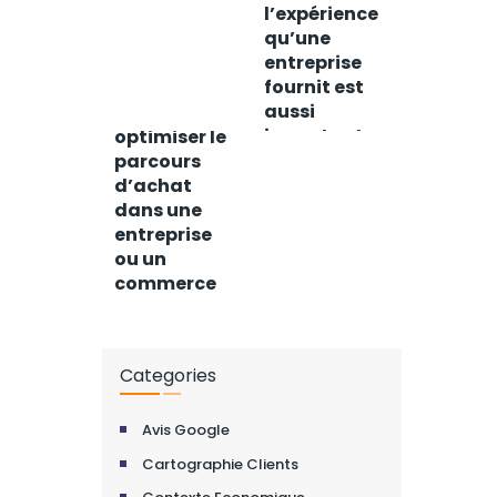
récompense
l’expérience
.
qu’une
entreprise
fournit est
aussi
Comment
importante
optimiser le
que des
parcours
produits ou
d’achat
des services
dans une
entreprise
ou un
commerce
local ?
Categories
Avis Google
Cartographie Clients