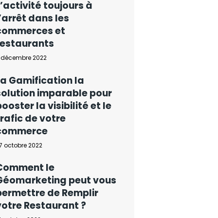
L’activité toujours à
l’arrêt dans les
commerces et
restaurants
 décembre 2022
La Gamification la
solution imparable pour
booster la visibilité et le
trafic de votre
commerce
7 octobre 2022
Comment le
Géomarketing peut vous
permettre de Remplir
votre Restaurant ?