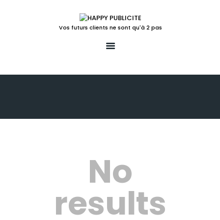
Vos futurs clients ne sont qu'à 2 pas
ACCUEIL
LA SOLUTION POUR
VOTRE POINT DE VENTE
LUDIFICATION
ACTIONS TEMPS FORTS
UN PEU PLUS
LE BLOG
No
CONTACT
results