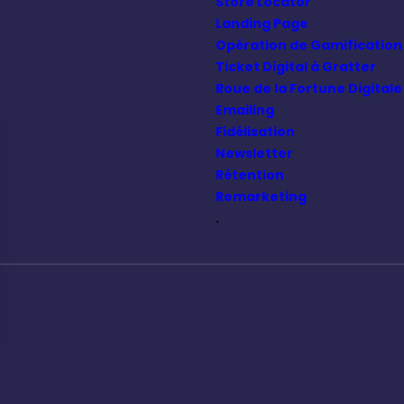
Store Locator
Landing Page
Opération de Gamification
Ticket Digital à Gratter
Roue de la Fortune Digitale
Emailing
Fidélisation
Newsletter
Rétention
Remarketing
.
n garantissant la conformité avec les réglementations. Personnalisez vos préférences pour c