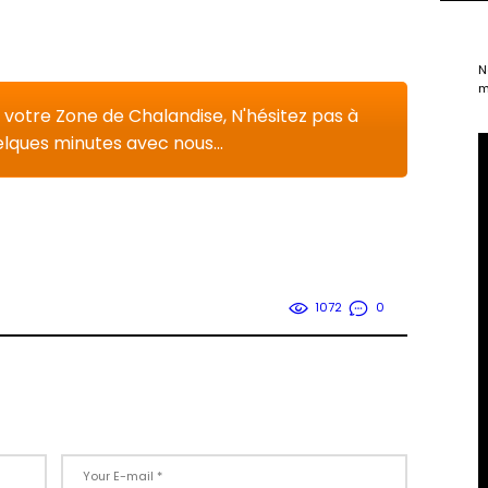
N
m
r votre Zone de Chalandise, N'hésitez pas à
ques minutes avec nous...
1072
0